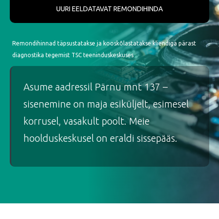
UURI EELDATAVAT REMONDIHINDA
Remondihinnad täpsustatakse ja kooskõlastatakse kliendiga pärast
diagnostika tegemist TSC teeninduskeskuses
Asume aadressil Pärnu mnt 137 –
sisenemine on maja esiküljelt, esimesel
korrusel, vasakult poolt. Meie
hoolduskeskusel on eraldi sissepääs.