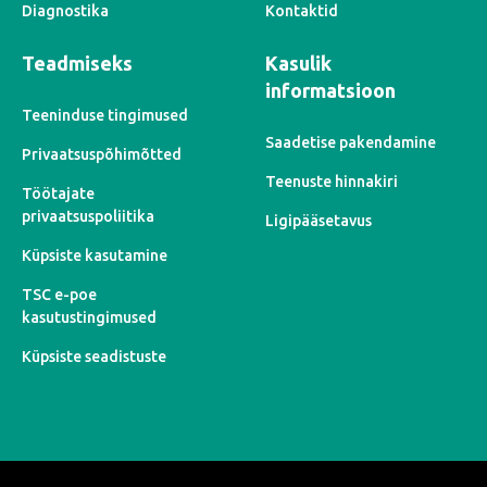
Diagnostika
Kontaktid
Teadmiseks
Kasulik
informatsioon
Teeninduse tingimused
Saadetise pakendamine
Privaatsuspõhimõtted
Teenuste hinnakiri
Töötajate
privaatsuspoliitika
Ligipääsetavus
Küpsiste kasutamine
TSC e-poe
kasutustingimused
Küpsiste seadistuste