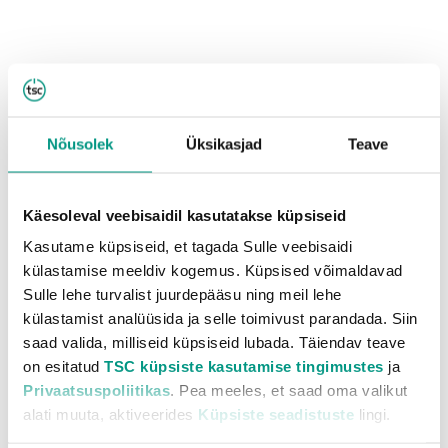
Nõuanded
Nõusolek
Üksikasjad
Teave
Käesoleval veebisaidil kasutatakse küpsiseid
Kasutame küpsiseid, et tagada Sulle veebisaidi
külastamise meeldiv kogemus. Küpsised võimaldavad
Sulle lehe turvalist juurdepääsu ning meil lehe
külastamist analüüsida ja selle toimivust parandada. Siin
saad valida, milliseid küpsiseid lubada. Täiendav teave
on esitatud
TSC küpsiste kasutamise tingimustes
ja
Privaatsuspoliitikas
. Pea meeles, et saad oma valikut
alati muuta, aktiveerides
Küpsiste seadistuste
lingi.
Viis põhjust, mille tõttu