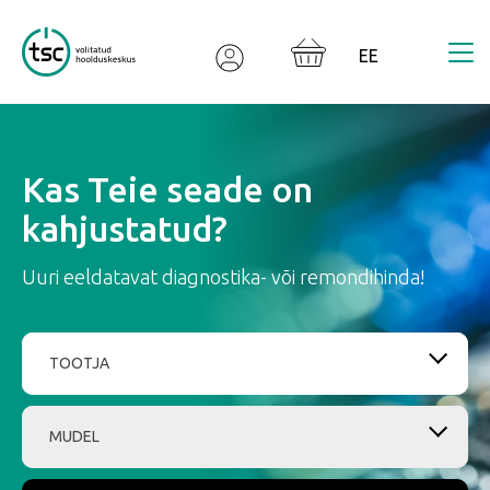
Valodas izvēle
Kas Teie seade on
kahjustatud?
Uuri eeldatavat diagnostika- või remondihinda!
TOOTJA
MUDEL