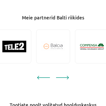
Meie partnerid Balti riikides
Tootjate poolt volitatud hoolduskeskus