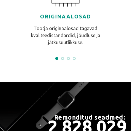
ORIGINAALOSAD
Tootja originaalosad tagavad
kvaliteedistandardid, jõudluse ja
jätkusuutlikkuse.
Remonditud seadmed:
2 828 029