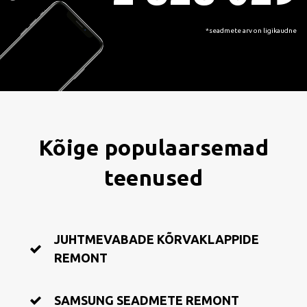
*seadmete arv on ligikaudne
Kõige populaarsemad
teenused
JUHTMEVABADE KÕRVAKLAPPIDE
REMONT
SAMSUNG SEADMETE REMONT