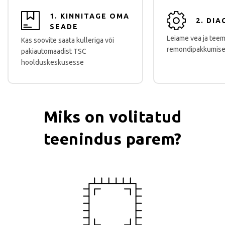
1. KINNITAGE OMA
2. DI
SEADE
Leiame vea ja tee
Kas soovite saata kulleriga või
remondipakkumise
pakiautomaadist TSC
hoolduskeskusesse
Miks on volitatud
teenindus parem?