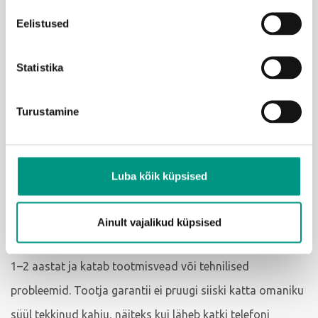
viieaastase garantiiaja. Arvestama peab aga sellega, et
Eelistused
laiendatud garantii kehtib ainult siis, kui seadmeid
Statistika
kasutatakse vastavalt tootja garantiitingimustele. Mõned
kindlustusandjad pakuvad pikendatud garantiiperioodi
Turustamine
jooksul ka tasuta hooldust.
4. Seadmete
Luba kõik küpsised
kindlustus.
Tootja garantii on standardkaitse, mis uue tehnikavidina
Ainult vajalikud küpsised
või seadme ostmisel kaasa antakse. See kehtib tavaliselt
1–2 aastat ja katab tootmisvead või tehnilised
probleemid. Tootja garantii ei pruugi siiski katta omaniku
süül tekkinud kahju, näiteks kui läheb katki telefoni