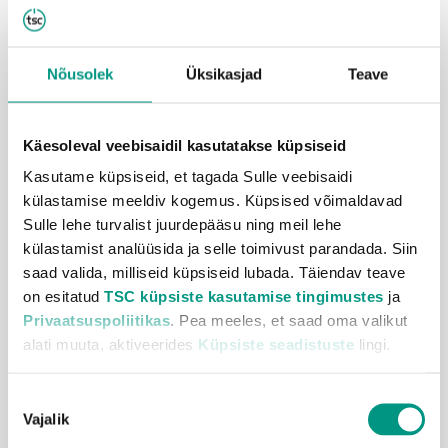
tuua, et vajadusel kataks igal juhul
parandamisega
seotud kulud kindlustusandja
.
Nõusolek
Üksikasjad
Teave
3. Laiendatud või
lisagarantii seadmete
Käesoleval veebisaidil kasutatakse küpsiseid
Kasutame küpsiseid, et tagada Sulle veebisaidi
tootmisvigadele
külastamise meeldiv kogemus. Küpsised võimaldavad
Sulle lehe turvalist juurdepääsu ning meil lehe
Tootja garantii on standardkaitse, mis uue tehnikavidina
külastamist analüüsida ja selle toimivust parandada. Siin
saad valida, milliseid küpsiseid lubada. Täiendav teave
või seadme ostmisel kaasa antakse. See kehtib tavaliselt
on esitatud
TSC küpsiste kasutamise tingimustes
ja
1–2 aastat ja katab tootmisvead või tehnilised
Privaatsuspoliitikas
. Pea meeles, et saad oma valikut
probleemid. Kuid see on siiski vaid 1–2 aastat ja kui
alati muuta, aktiveerides
Küpsiste seadistuste
lingi.
seadet on kavas kasutada kauem, tasub soetada
Nõusoleku
lisagarantii, mis pikendab tootja kindlustuskaitse
Vajalik
valik
kehtivust kuni 3 aastani. Laiendatud garantii tagab kuni