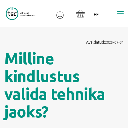
Valodas izvēle
Avaldatud:
2025-07-31
Milline
kindlustus
valida tehnika
jaoks?