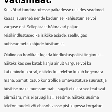
Kui võtad tundmatutesse paikadesse reisides seadmed
kaasa, suureneb nende kadumise, kahjustumise või
varguse oht. Sellepärast hõlmavad paljud
reisikindlustused ka isiklike asjade, sealhulgas
nutiseadmete kahjude hüvitamist.
Oluline on hoolikalt lugeda kindlustuspoliisi tingimusi –
näiteks kas see katab kahju ainult varguse või ka
katkimineku korral, näiteks kui telefon kukub kogemata
maha. Samuti tasub kontrollida omavastutuse suurust ja
hüvitise maksimumsummat – sageli ei ületa see teatavat
piirmäära, mis ei pruugi kalli seadme, näiteks uusima
telefonimudeli või ebasobivasse pistikupessa torgatud