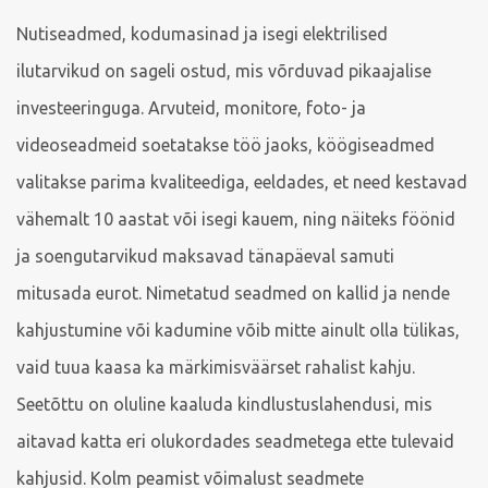
Nutiseadmed, kodumasinad ja isegi elektrilised
ilutarvikud on sageli ostud, mis võrduvad pikaajalise
investeeringuga. Arvuteid, monitore, foto- ja
videoseadmeid soetatakse töö jaoks, köögiseadmed
valitakse parima kvaliteediga, eeldades, et need kestavad
vähemalt 10 aastat või isegi kauem, ning näiteks föönid
ja soengutarvikud maksavad tänapäeval samuti
mitusada eurot. Nimetatud seadmed on kallid ja nende
kahjustumine või kadumine võib mitte ainult olla tülikas,
vaid tuua kaasa ka märkimisväärset rahalist kahju.
Seetõttu on oluline kaaluda kindlustuslahendusi, mis
aitavad katta eri olukordades seadmetega ette tulevaid
kahjusid. Kolm peamist võimalust seadmete