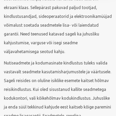
ekraani klaas. Sellepärast pakuvad paljud tootjad,
kindlustusandjad, sideoperaatorid ja elektroonikamüüjad
võimalust soetada seadmetele lisa- või laiendatud
garantii. Need teenused katavad sageli ka juhusliku
kahjustumise, varguse või isegi seadme
väljavahetamisega seotud kahju.
Nutiseadmete ja kodumasinate kindlustus tuleks valida
vastavalt seadmete kasutamisharjumustele ja väärtusele.
Sageli reisides on oluline isiklike esemete kaitset hõlmav
reisikindlustus. Kui oled sisustanud kallite seadmetega
kodukontori, vali kõikehõlmav kodukindlustus. Juhuslike
ja enda süül tekkinud kahjude eest kaitseb kõige paremini
seadme lisagarantii. Seadmetele, reeglina