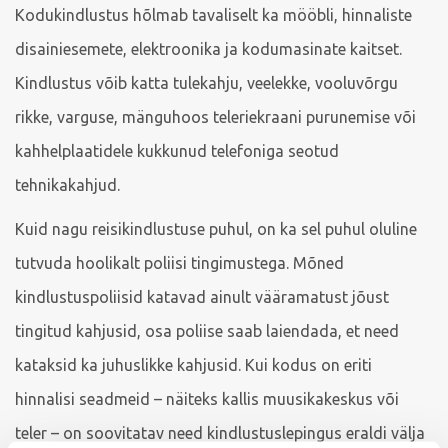
Kodukindlustus hõlmab tavaliselt ka mööbli, hinnaliste
disainiesemete, elektroonika ja kodumasinate kaitset.
Kindlustus võib katta tulekahju, veelekke, vooluvõrgu
rikke, varguse, mänguhoos teleriekraani purunemise või
kahhelplaatidele kukkunud telefoniga seotud
tehnikakahjud.
Kuid nagu reisikindlustuse puhul, on ka sel puhul oluline
tutvuda hoolikalt poliisi tingimustega. Mõned
kindlustuspoliisid katavad ainult vääramatust jõust
tingitud kahjusid, osa poliise saab laiendada, et need
kataksid ka juhuslikke kahjusid. Kui kodus on eriti
hinnalisi seadmeid – näiteks kallis muusikakeskus või
teler – on soovitatav need kindlustuslepingus eraldi välja