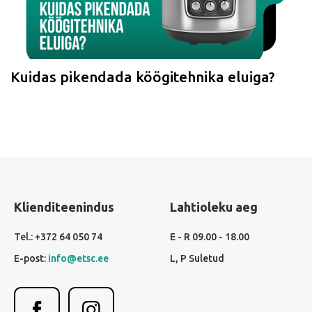
Kuidas pikendada köögitehnika eluiga?
Klienditeenindus
Lahtioleku aeg
Tel.: +372 64 050 74
E - R 09.00 - 18.00
E-post:
info@etsc.ee
L, P Suletud