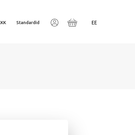
KKK
Standardid
Valodas izvēle