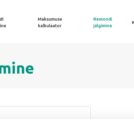
di
Maksumuse
Remondi
ine
kalkulaator
jälgimine
imine