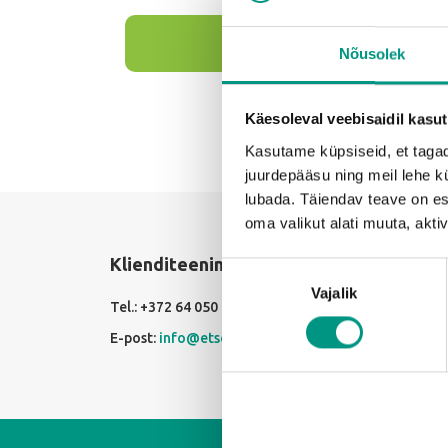
Kontrolli
Nõusolek
Käesoleval veebisaidil kasu
Kasutame küpsiseid, et tagad
juurdepääsu ning meil lehe kü
lubada. Täiendav teave on e
oma valikut alati muuta, akt
Klienditeenindus
Lahtioleku aeg
Nõusoleku
Vajalik
valik
Tel.: +372 64 050 74
E - R 09.00 - 18.00
E-post:
info@etsc.ee
L, P Suletud