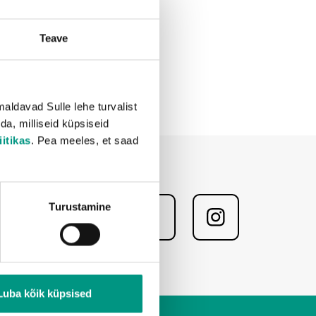
Teave
ldavad Sulle lehe turvalist
da, milliseid küpsiseid
itikas
. Pea meeles, et saad
Turustamine
Luba kõik küpsised