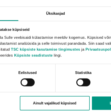
Üksikasjad
tatakse küpsiseid
a Sulle veebisaidi külastamise meeldiv kogemus. Küpsised võima
lastamist analüüsida ja selle toimivust parandada. Siin saad vali
sitatud
TSC küpsiste kasutamise tingimustes
ja
Privaatsuspoli
iveerides
Küpsiste seadistuste
lingi.
Eelistused
Statistika
Ainult vajalikud küpsised