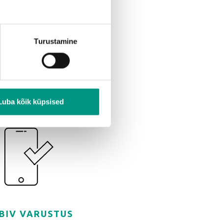
TJA KOOLITATUD
Turustamine
EKSPERDID
tatud eksperdid, kes tunnevad
seadmete eripära.
Luba kõik küpsised
BIV VARUSTUS