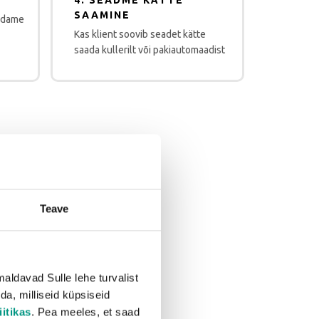
4. SEADME KÄTTE
SAAMINE
ndame
Kas klient soovib seadet kätte
saada kullerilt või pakiautomaadist
 parem?
Teave
ldavad Sulle lehe turvalist
da, milliseid küpsiseid
itikas
. Pea meeles, et saad