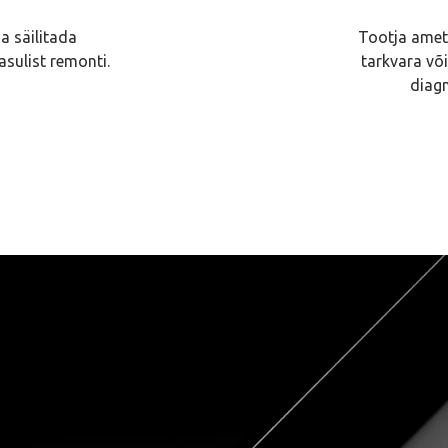
a säilitada
Tootja amet
asulist remonti.
tarkvara võ
diag