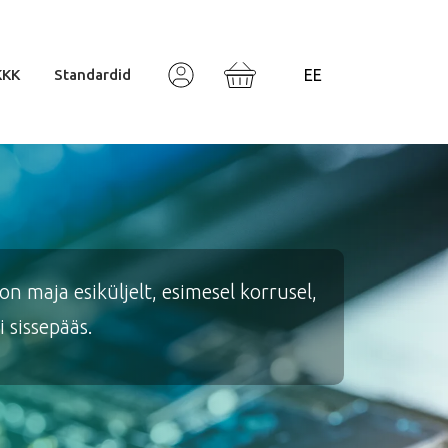
KKK
Standardid
Valodas izvēle
 maja esiküljelt, esimesel korrusel,
 sissepääs.