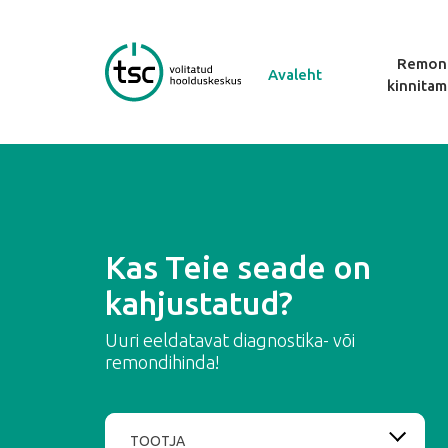
Remon
Avaleht
kinnitam
Kas Teie seade on
kahjustatud?
Uuri eeldatavat diagnostika- või
remondihinda!
TOOTJA