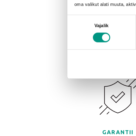
oma valikut alati muuta, akt
Nõusoleku
ORIGINAALO
Vajalik
valik
Tootja originaalosad 
kvaliteedistandardid, jõ
jätkusuutlikkuse
GARANTII