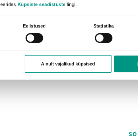
iveerides
Küpsiste seadistuste
lingi.
SAD
TOO
Eelistused
Statistika
tagavad
udluse ja
Tootja kooli
.
Ainult vajalikud küpsised
SO