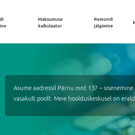
di
Maksumuse
Remondi
ine
kalkulaator
jälgimine
Asume aadressil Pärnu mnt 137 – sisenemine on
vasakult poolt. Meie hoolduskeskusel on eraldi