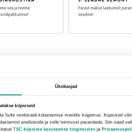
 DIAGNOSTIKA
3. SEADME REMONT
ame vea ja teeme
Pärast makse laekumist para
ondipakkumise!
seadme!
n volitatud teenindus
Üksikasjad
tatakse küpsiseid
a Sulle veebisaidi külastamise meeldiv kogemus. Küpsised võima
lastamist analüüsida ja selle toimivust parandada. Siin saad vali
sitatud
TSC küpsiste kasutamise tingimustes
ja
Privaatsuspoli