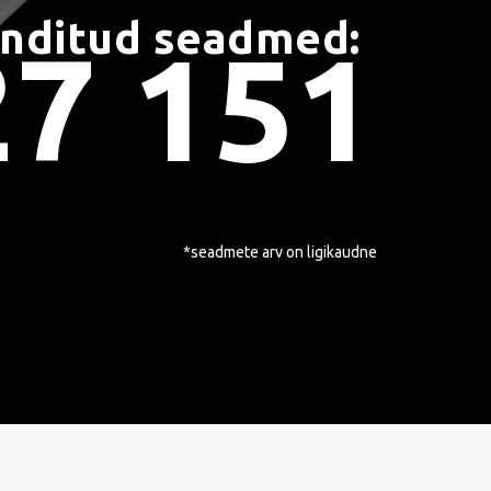
nditud seadmed:
27 151
*seadmete arv on ligikaudne