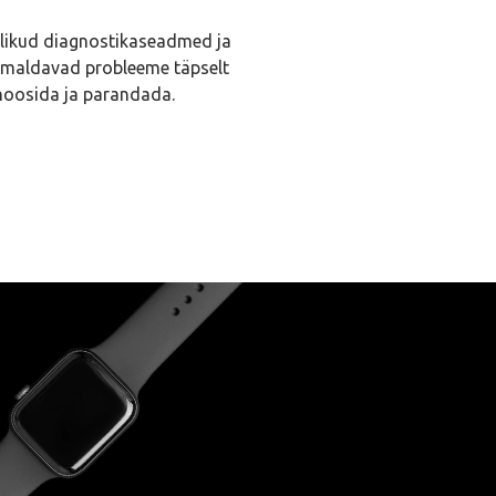
likud diagnostikaseadmed ja
imaldavad probleeme täpselt
noosida ja parandada.