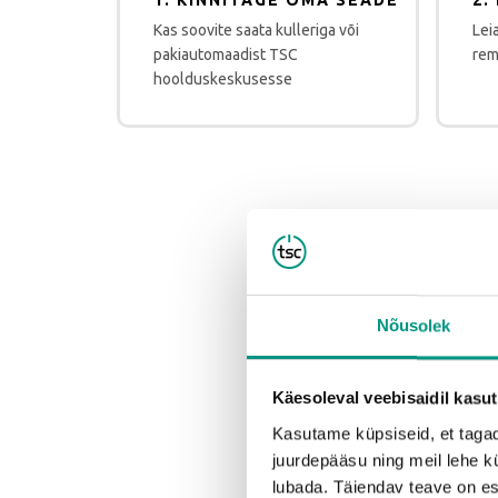
1. KINNITAGE OMA SEADE
2.
Kas soovite saata kulleriga või
Lei
pakiautomaadist TSC
rem
hoolduskeskusesse
Miks o
Nõusolek
Käesoleval veebisaidil kasu
Kasutame küpsiseid, et tagad
juurdepääsu ning meil lehe kü
lubada. Täiendav teave on e